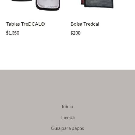
Tablas TreDCAL®
Bolsa Tredcal
$
1,350
$
200
Inicio
Tienda
Guía para papás