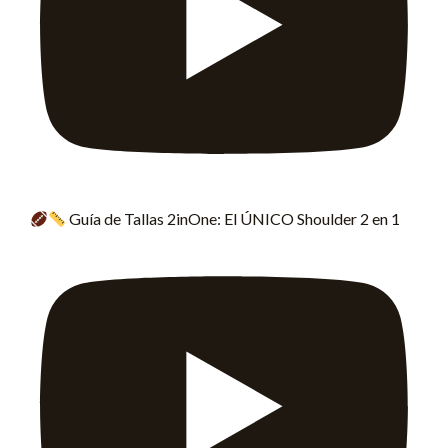
Guía de Tallas 2inOne: El ÚNICO Shoulder 2 en 1