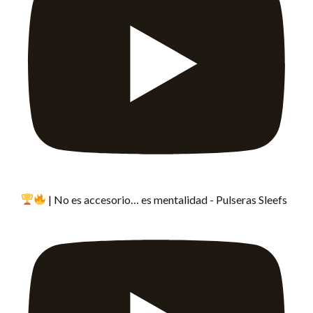
| No es accesorio… es mentalidad - Pulseras Sleefs