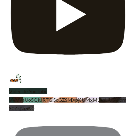
Vídeo de YouTube
VVVVaUo5QkJRTGlScGZSMXpjSUMxM1hnLlU5Vldm
S0ZkNmw0