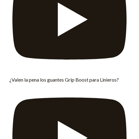
¿Valen la pena los guantes Grip Boost para Linieros?