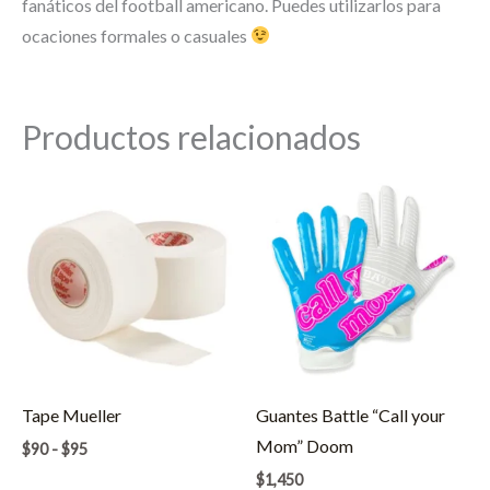
fanáticos del football americano. Puedes utilizarlos para
ocaciones formales o casuales
Productos relacionados
Tape Mueller
Guantes Battle “Call your
Mom” Doom
Rango
$
90
-
$
95
de
$
1,450
precios: