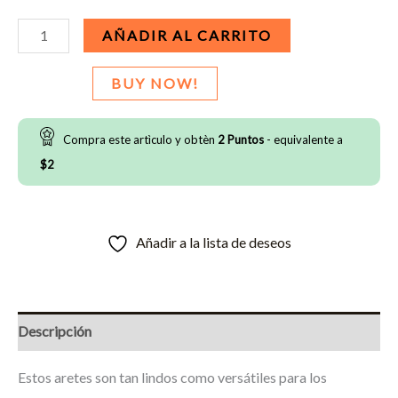
Aretes
AÑADIR AL CARRITO
-
MiniBalón
BUY NOW!
cantidad
Compra este artìculo y obtèn
2
Puntos
- equivalente a
$
2
Añadir a la lista de deseos
Descripción
Estos aretes son tan lindos como versátiles para los