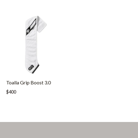
desde
$90
hasta
$95
Toalla Grip Boost 3.0
$
400