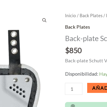
Inicio
/
Back Plates
/ 
Back Plates
Back-plate Sc
$
850
Back-plate Schutt V
Disponibilidad:
Hay
Back-
AÑAD
plate
Schutt