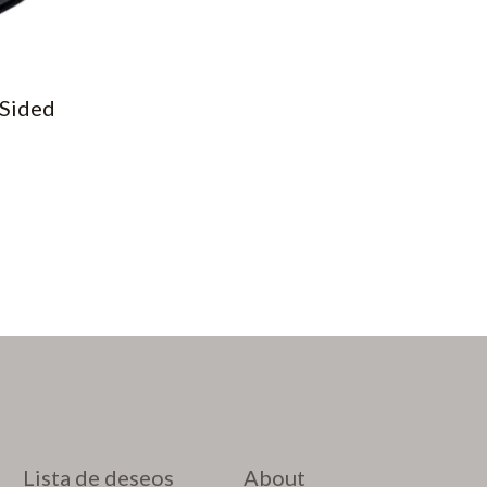
Sided
Lista de deseos
About