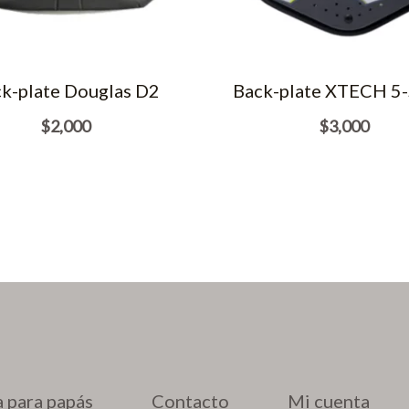
k-plate Douglas D2
Back-plate XTECH 5-
$
2,000
$
3,000
 para papás
Contacto
Mi cuenta