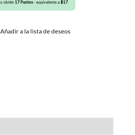
 y obtèn
17
Puntos
- equivalente a
$
17
Añadir a la lista de deseos