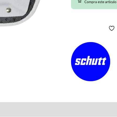
Compra este artìculo
XV
Varsity
cantidad