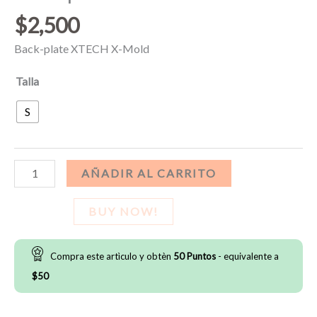
$
2,500
Back-plate XTECH X-Mold
Talla
S
Back-
AÑADIR AL CARRITO
plate
XTECH
BUY NOW!
X-
Mold
Compra este artìculo y obtèn
50
Puntos
- equivalente a
cantidad
$
50