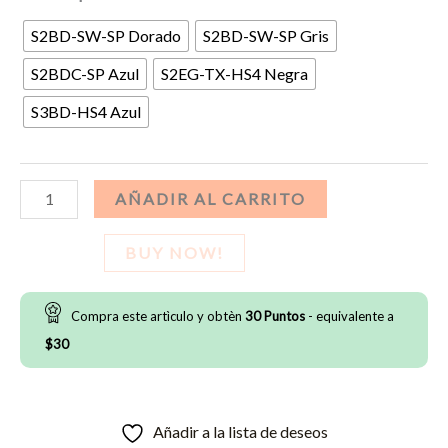
S2BD-SW-SP Dorado
S2BD-SW-SP Gris
S2BDC-SP Azul
S2EG-TX-HS4 Negra
S3BD-HS4 Azul
Barras
AÑADIR AL CARRITO
Riddell
Speed
BUY NOW!
cantidad
Compra este artìculo y obtèn
30
Puntos
- equivalente a
$
30
Añadir a la lista de deseos