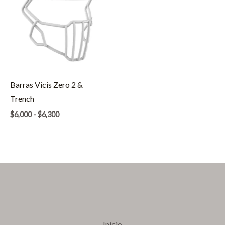
Barras Vicis Zero 2 &
Trench
Rango
$
6,000
-
$
6,300
de
precios:
desde
$6,000
hasta
$6,300
Inicio