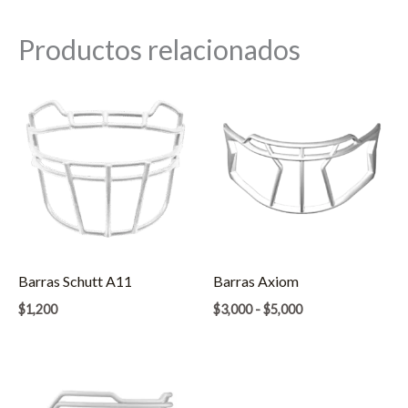
Productos relacionados
Barras Schutt A11
Barras Axiom
Rango
$
1,200
$
3,000
-
$
5,000
de
precios:
desde
$3,000
hasta
$5,000