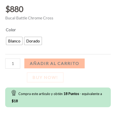
$
880
Bucal Battle Chrome Cross
Color
Blanco
Dorado
Bucal
AÑADIR AL CARRITO
Battle
Chrome
BUY NOW!
Cross
cantidad
Compra este artìculo y obtèn
18
Puntos
- equivalente a
$
18