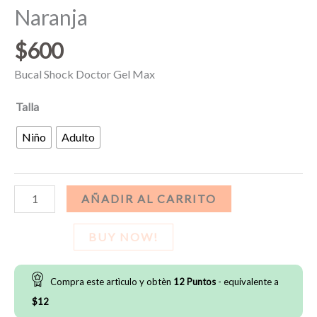
Naranja
$
600
Bucal Shock Doctor Gel Max
Talla
Niño
Adulto
Bucal
AÑADIR AL CARRITO
Shock
Doctor
BUY NOW!
Gel
Max
Compra este artìculo y obtèn
12
Puntos
- equivalente a
-
$
12
Naranja