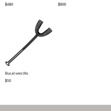
$
680
$
800
Bucal sencillo
$
50