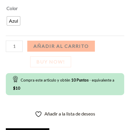
Color
Azul
Bucal
AÑADIR AL CARRITO
Shock
Doctor
BUY NOW!
-
Strapped
Compra este artìculo y obtèn
10
Puntos
- equivalente a
Youth
$
10
cantidad
Añadir a la lista de deseos