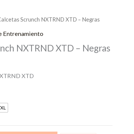
Calcetas Scrunch NXTRND XTD – Negras
e Entrenamiento
runch NXTRND XTD – Negras
 NXTRND XTD
/XL