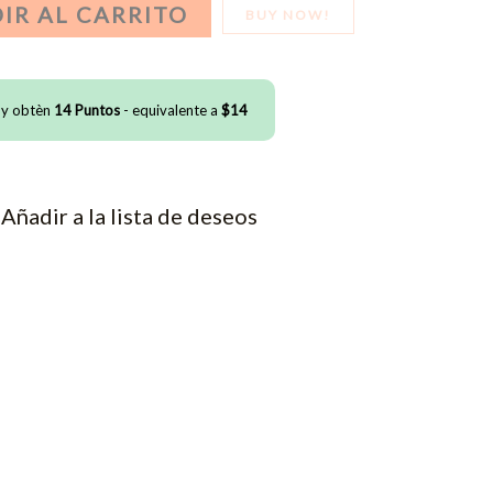
IR AL CARRITO
BUY NOW!
 y obtèn
14
Puntos
- equivalente a
$
14
Añadir a la lista de deseos