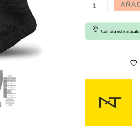
Calcetas
AÑAD
Scrunch
NXTRND
Compra este artìculo
XTD
-
Negras
cantidad