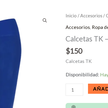
Inicio
/
Accesorios
/ 
Accesorios
,
Ropa d
Calcetas TK –
$
150
Calcetas TK
Disponibilidad:
Hay
Calcetas
AÑAD
TK
-