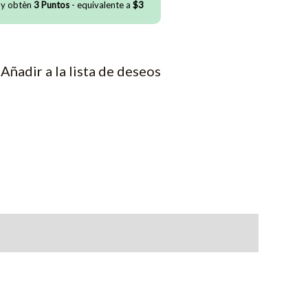
 y obtèn
3
Puntos
- equivalente a
$
3
Añadir a la lista de deseos