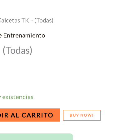
Calcetas TK – (Todas)
e Entrenamiento
 (Todas)
 existencias
IR AL CARRITO
BUY NOW!