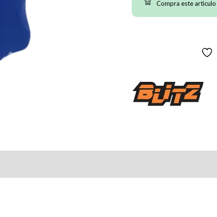
Compra este artìculo
(Todas)
cantidad