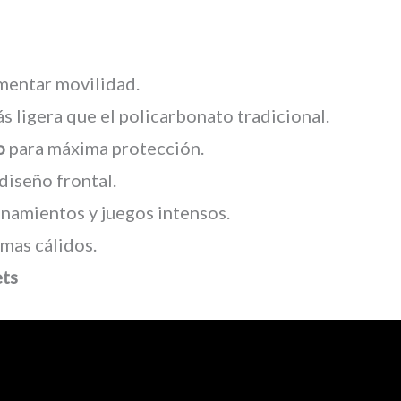
umentar movilidad.
s ligera que el policarbonato tradicional.
o
para máxima protección.
 diseño frontal.
namientos y juegos intensos.
limas cálidos.
ets