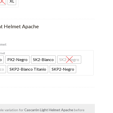
L
XL
ht Helmet Apache
Rango
de
lmet
precios:
lmet
o
PX2-Negro
SK2-Blanco
SK2-Negro
desde
co
SKP2-Blanco Titanio
SKP2-Negro
$3,000
hasta
$6,500
le variation for
Cascarón Light Helmet Apache
before