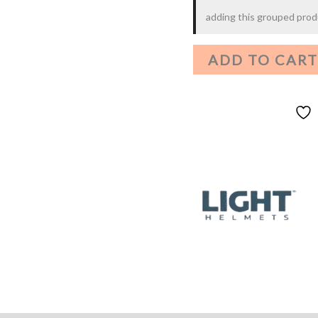
adding this grouped produ
ADD TO CART