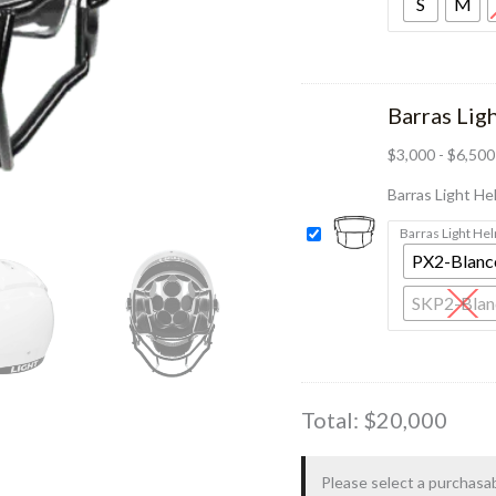
S
M
Barras Lig
$
3,000
-
$
6,500
Barras Light He
Barras Light He
PX2-Blanc
SKP2-Blan
Total:
$
20,000
Please select a purchasab