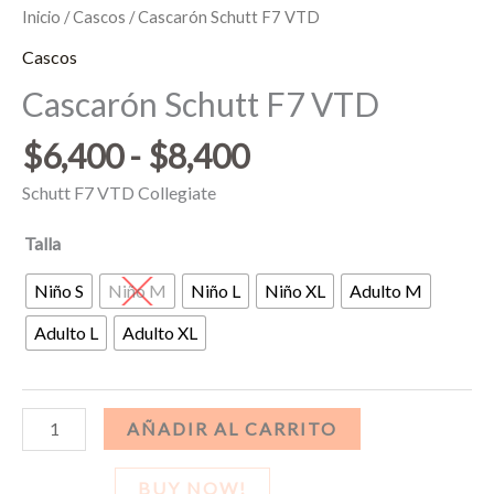
Inicio
/
Cascos
/ Cascarón Schutt F7 VTD
Cascos
Cascarón Schutt F7 VTD
Rango
$
6,400
-
$
8,400
de
Schutt F7 VTD Collegiate
precios:
desde
Talla
$6,400
Niño S
Niño M
Niño L
Niño XL
Adulto M
hasta
$8,400
Adulto L
Adulto XL
Cascarón
AÑADIR AL CARRITO
Schutt
F7
BUY NOW!