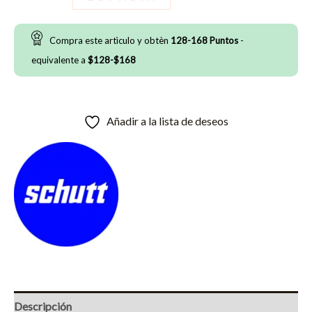
VTD
cantidad
Compra este artìculo y obtèn
128-168
Puntos
-
equivalente a
$
128
-
$
168
Añadir a la lista de deseos
Descripción