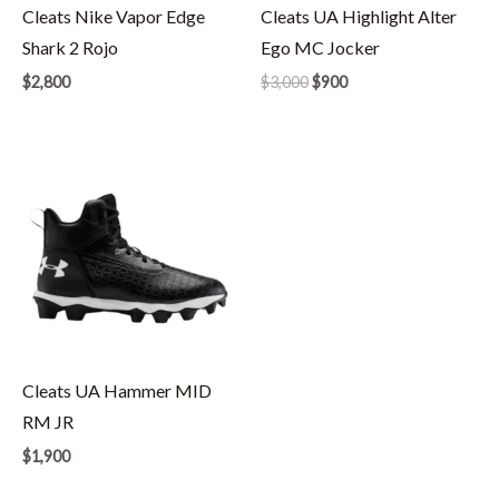
Cleats Nike Vapor Edge
Cleats UA Highlight Alter
Shark 2 Rojo
Ego MC Jocker
El
El
$
2,800
$
3,000
$
900
precio
precio
original
actual
era:
es:
$3,000.
$900.
Cleats UA Hammer MID
RM JR
$
1,900