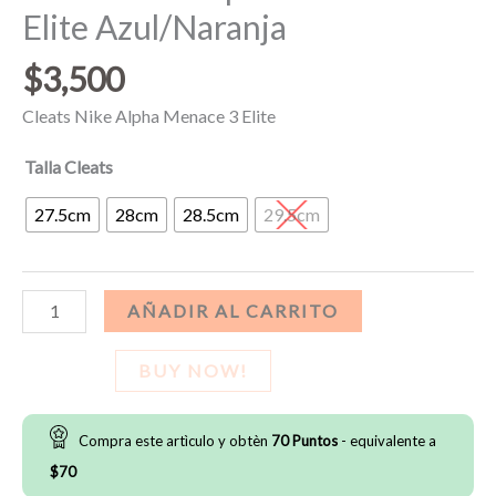
Elite Azul/Naranja
$
3,500
Cleats Nike Alpha Menace 3 Elite
Talla Cleats
27.5cm
28cm
28.5cm
29.5cm
Cleats
AÑADIR AL CARRITO
Nike
Alpha
BUY NOW!
Menace
3
Compra este artìculo y obtèn
70
Puntos
- equivalente a
Elite
$
70
Azul/Naranja