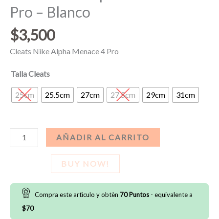
Pro – Blanco
$
3,500
Cleats Nike Alpha Menace 4 Pro
Talla Cleats
25cm
25.5cm
27cm
27.5cm
29cm
31cm
Cleats
AÑADIR AL CARRITO
Nike
Alpha
BUY NOW!
Menace
4
Compra este artìculo y obtèn
70
Puntos
- equivalente a
Pro
$
70
-