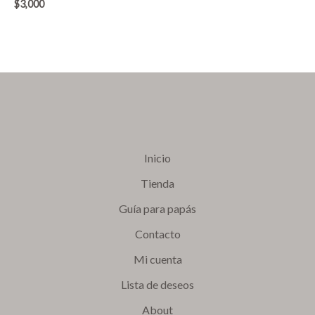
$
3,000
Inicio
Tienda
Guía para papás
Contacto
Mi cuenta
Lista de deseos
About