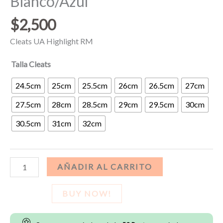
Blanco/Azul
$
2,500
Cleats UA Highlight RM
Talla Cleats
24.5cm
25cm
25.5cm
26cm
26.5cm
27cm
27.5cm
28cm
28.5cm
29cm
29.5cm
30cm
30.5cm
31cm
32cm
Cleats
AÑADIR AL CARRITO
UA
Highlight
BUY NOW!
RM
-