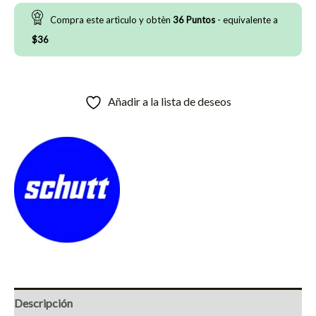
-
Compra este artìculo y obtèn
36
Puntos
- equivalente a
Niño
$
36
cantidad
Añadir a la lista de deseos
Descripción