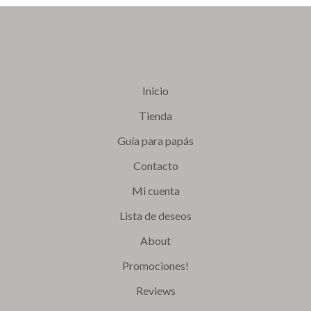
hasta
$1,000
Inicio
Tienda
Guía para papás
Contacto
Mi cuenta
Lista de deseos
About
Promociones!
Reviews