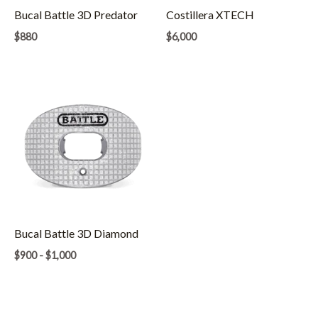
Bucal Battle 3D Predator
Costillera XTECH
$
880
$
6,000
Bucal Battle 3D Diamond
Rango
$
900
-
$
1,000
de
precios:
desde
$900