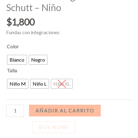
Schutt – Niño
$
1,800
Fundas con integraciones
Color
Blanco
Negro
Talla
Niño M
Niño L
Niño XL
Fundas
AÑADIR AL CARRITO
con
integraciones
BUY NOW!
Schutt