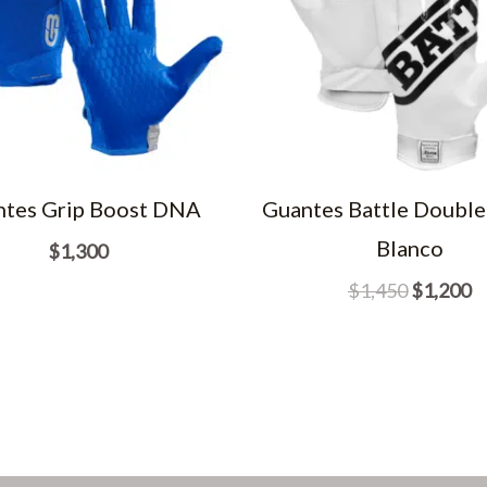
tes Grip Boost DNA
Guantes Battle Double
Blanco
$
1,300
El
El
$
1,450
$
1,200
precio
p
original
ac
era:
es
$1,450.
$