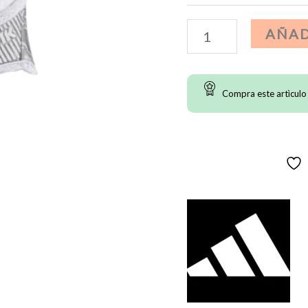
Guantes
AÑAD
Adidas
Freak
Compra este artìculo
5.0
Big
Mood
-
Blanco
cantidad