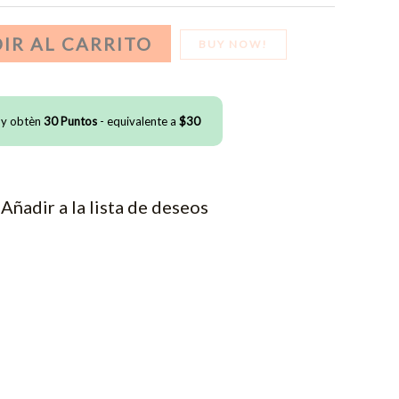
IR AL CARRITO
BUY NOW!
 y obtèn
30
Puntos
- equivalente a
$
30
Añadir a la lista de deseos