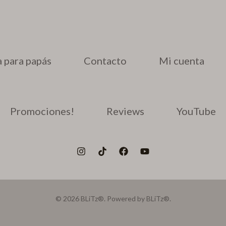
 para papás
Contacto
Mi cuenta
Promociones!
Reviews
YouTube
© 2026 BLiTz®. Powered by BLiTz®.