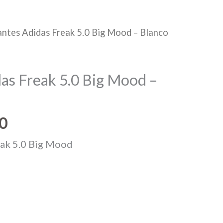
ntes Adidas Freak 5.0 Big Mood – Blanco
as Freak 5.0 Big Mood –
El
0
o
precio
ak 5.0 Big Mood
al
actual
es:
0.
$1,500.