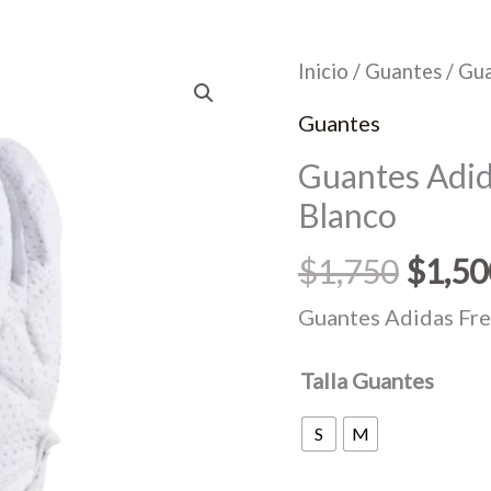
Inicio
/
Guantes
/ Gua
Guantes
Guantes Adid
Blanco
El
$
1,750
$
1,50
preci
Guantes Adidas Fre
origin
Talla Guantes
era:
$1,75
S
M