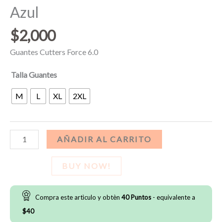
Azul
$
2,000
Guantes Cutters Force 6.0
Talla Guantes
M
L
XL
2XL
Guantes
AÑADIR AL CARRITO
Cutters
Force
BUY NOW!
6.0
–
Compra este artìculo y obtèn
40
Puntos
- equivalente a
Azul
$
40
cantidad