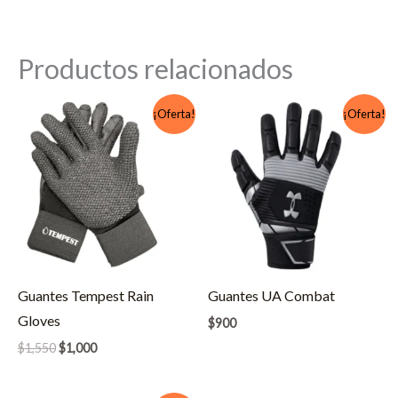
Productos relacionados
¡Oferta!
¡Oferta!
Guantes Tempest Rain
Guantes UA Combat
Gloves
$
900
El
El
$
1,550
$
1,000
precio
precio
original
actual
era:
es: