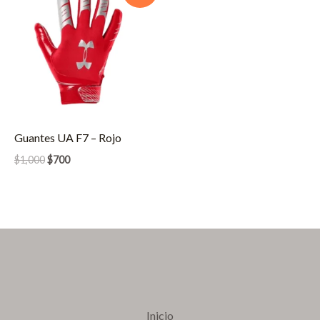
Guantes UA F7 – Rojo
El
El
$
1,000
$
700
precio
precio
original
actual
era:
es:
$1,000.
$700.
Inicio