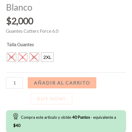
Blanco
$
2,000
Guantes Cutters Force 6.0
Talla Guantes
M
L
XL
2XL
Guantes
AÑADIR AL CARRITO
Cutters
Force
BUY NOW!
6.0
–
Compra este artìculo y obtèn
40
Puntos
- equivalente a
Blanco
$
40
cantidad