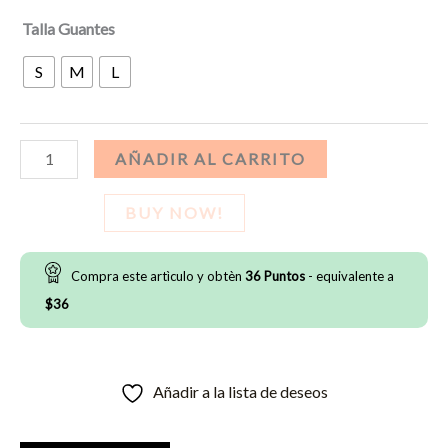
Talla Guantes
S
M
L
Guantes
AÑADIR AL CARRITO
Grip
Boost
BUY NOW!
DNA
2.0
Compra este artìculo y obtèn
36
Puntos
- equivalente a
-
$
36
Blanco/Azul
cantidad
Añadir a la lista de deseos