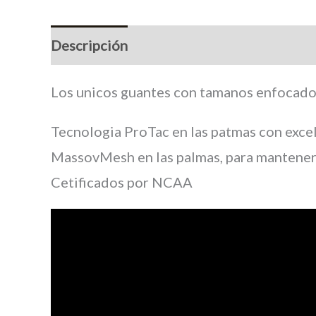
Descripción
Información adicional
M
Los unicos guantes con tamanos enfocado
Tecnologia ProTac en las patmas con exce
MassovMesh en las palmas, para mantener
Cetificados por NCAA