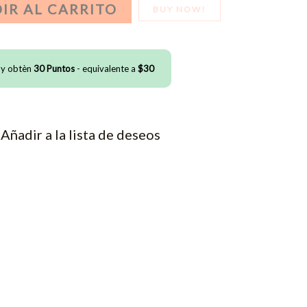
IR AL CARRITO
BUY NOW!
 y obtèn
30
Puntos
- equivalente a
$
30
Añadir a la lista de deseos