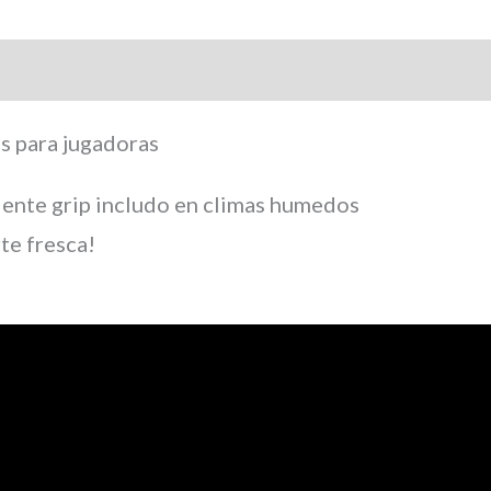
arca
s para jugadoras
lente grip includo en climas humedos
te fresca!