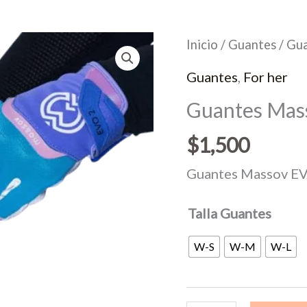
Inicio
/
Guantes
/ Gu
Guantes
,
For her
Guantes Mas
$
1,500
Guantes Massov E
Talla Guantes
W-S
W-M
W-L