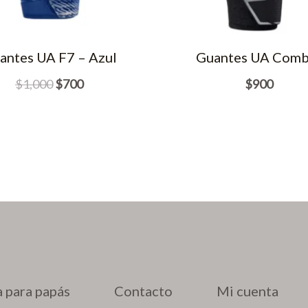
antes UA F7 – Azul
Guantes UA Comb
El
El
$
1,000
$
700
$
900
precio
precio
original
actual
era:
es:
$1,000.
$700.
 para papás
Contacto
Mi cuenta