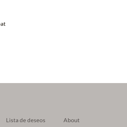
at
Lista de deseos
About