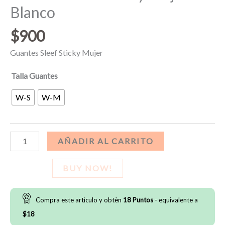
Blanco
$
900
Guantes Sleef Sticky Mujer
Talla Guantes
W-S
W-M
Guantes
AÑADIR AL CARRITO
Sleef
Sticky
BUY NOW!
Mujer
-
Compra este artìculo y obtèn
18
Puntos
- equivalente a
Blanco
$
18
cantidad