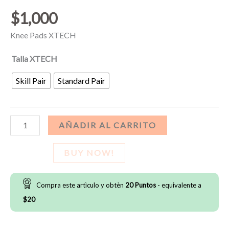
$
1,000
Knee Pads XTECH
Talla XTECH
Skill Pair
Standard Pair
Knee
AÑADIR AL CARRITO
Pads
XTECH
BUY NOW!
cantidad
Compra este artìculo y obtèn
20
Puntos
- equivalente a
$
20