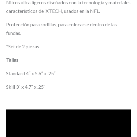
Nitros ultra ligeros diseñados con la tecnología y materiales
característicos de XTECH, usados en la NFL.
Protección para rodillas, para colocarse dentro de las
fundas.
*Set de 2 piezas
Tallas
Standard 4″ x 5.6″ x .25″
Skill 3″ x 4.7″ x .25″