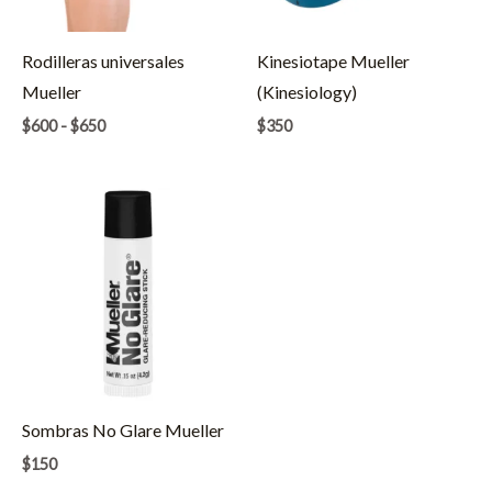
Rodilleras universales
Kinesiotape Mueller
Mueller
(Kinesiology)
Rango
$
600
-
$
650
$
350
de
precios:
desde
$600
hasta
$650
Sombras No Glare Mueller
$
150