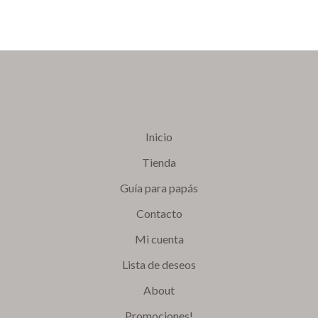
Inicio
Tienda
Guía para papás
Contacto
Mi cuenta
Lista de deseos
About
Promociones!