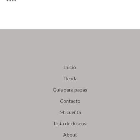
Inicio
Tienda
Guía para papás
Contacto
Mi cuenta
Lista de deseos
About