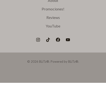
About
Promociones!
Reviews
YouTube
© 2026 BLiTz®. Powered by BLiTz®.