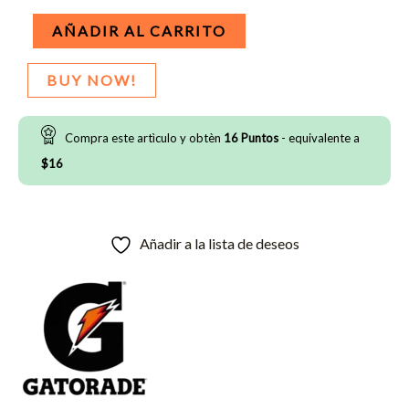
Porta
AÑADIR AL CARRITO
botellas
Gatorade
BUY NOW!
cantidad
Compra este artìculo y obtèn
16
Puntos
- equivalente a
$
16
Añadir a la lista de deseos