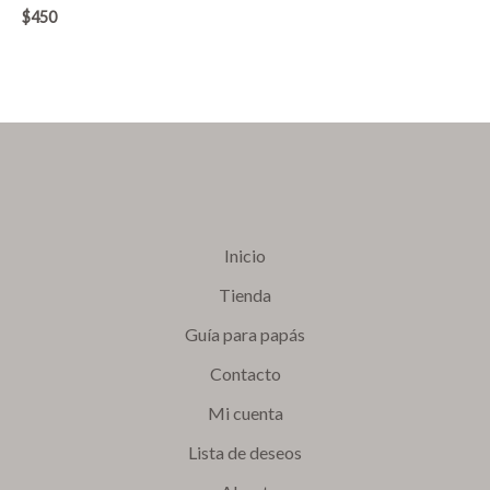
$
450
Inicio
Tienda
Guía para papás
Contacto
Mi cuenta
Lista de deseos