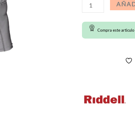
Power
AÑAD
WT
Padded
Compra este artìculo
Shirt
Riddell
Niño
cantidad