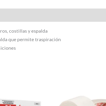
arca
os, costillas y espalda
palda que permite traspiración
siciones