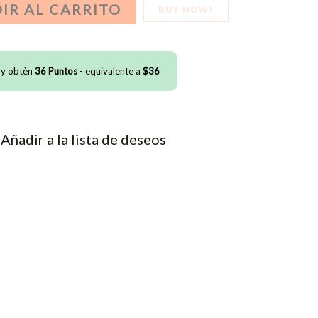
IR AL CARRITO
BUY NOW!
 y obtèn
36
Puntos
- equivalente a
$
36
Añadir a la lista de deseos