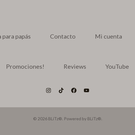
 para papás
Contacto
Mi cuenta
Promociones!
Reviews
YouTube
© 2026 BLiTz®. Powered by BLiTz®.