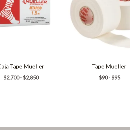
Caja Tape Mueller
Tape Mueller
Rango
Ran
$
2,700
-
$
2,850
$
90
-
$
95
de
de
precios:
prec
desde
des
$2,700
$90
hasta
hast
$2,850
$95