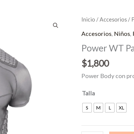
Inicio
/
Accesorios
/ 
Accesorios
,
Niños
,
Power WT Pad
$
1,800
Power Body con prot
Talla
S
M
L
XL