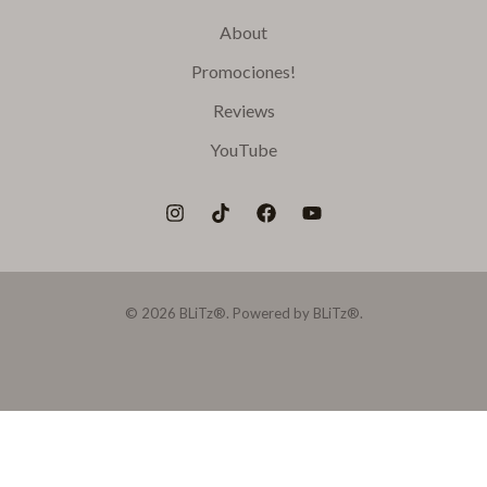
About
Promociones!
Reviews
YouTube
© 2026 BLiTz®. Powered by BLiTz®.