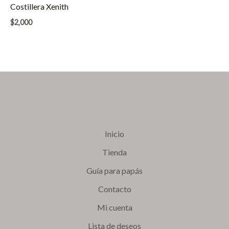
Costillera Xenith
$
2,000
Inicio
Tienda
Guía para papás
Contacto
Mi cuenta
Lista de deseos