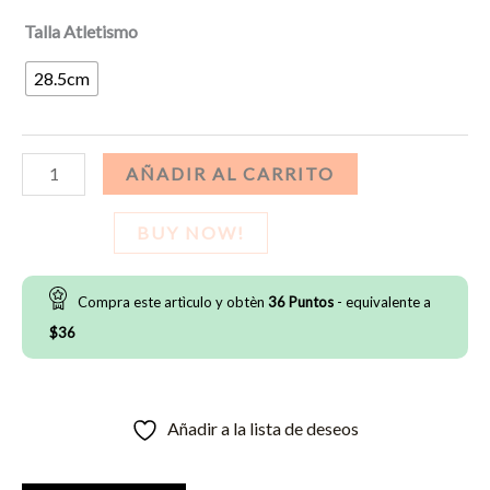
Talla Atletismo
28.5cm
Spikes
AÑADIR AL CARRITO
Atletismo
Nike
BUY NOW!
Rival
Multi
Compra este artìculo y obtèn
36
Puntos
- equivalente a
cantidad
$
36
Añadir a la lista de deseos