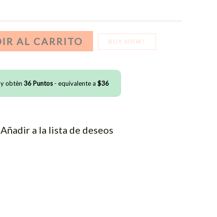
IR AL CARRITO
BUY NOW!
 y obtèn
36
Puntos
- equivalente a
$
36
Añadir a la lista de deseos