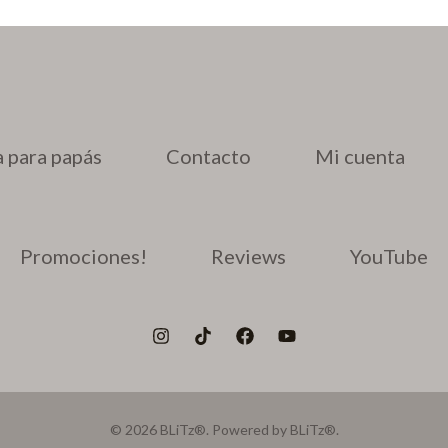
 para papás
Contacto
Mi cuenta
Promociones!
Reviews
YouTube
© 2026 BLiTz®. Powered by BLiTz®.