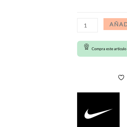
Spikes
AÑAD
Atletismo
Nike
Compra este artìculo
Zoom
Rival
Waffle
-
Negro
cantidad