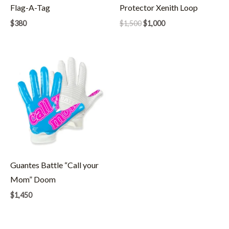
Flag-A-Tag
Protector Xenith Loop
El
El
$
380
$
1,500
$
1,000
precio
precio
original
actual
era:
es:
$1,500.
$1,000.
Guantes Battle “Call your
Mom” Doom
$
1,450