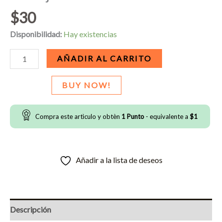
$
30
Disponibilidad:
Hay existencias
Tatuaje
AÑADIR AL CARRITO
Facial
de
BUY NOW!
Pecas
cantidad
Compra este artìculo y obtèn
1
Punto
- equivalente a
$
1
Añadir a la lista de deseos
Descripción