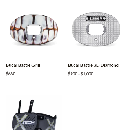
Bucal Battle Grill
Bucal Battle 3D Diamond
Rango
$
680
$
900
-
$
1,000
de
precios:
desde
$900
hasta
$1,000