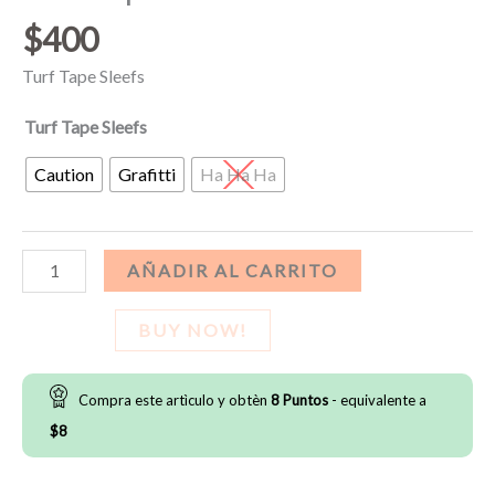
$
400
Turf Tape Sleefs
Turf Tape Sleefs
Caution
Grafitti
Ha Ha Ha
Turf
AÑADIR AL CARRITO
Tape
Sleefs
BUY NOW!
cantidad
Compra este artìculo y obtèn
8
Puntos
- equivalente a
$
8