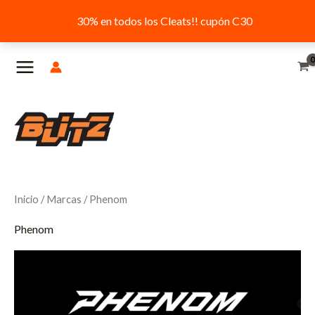
30% en todos los Cleats!! cupón C30
Ir
al
contenido
Inicio
/
Marcas
/ Phenom
Phenom