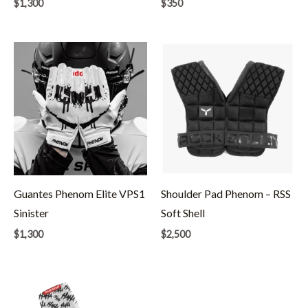
$
1,300
$
350
Guantes Phenom Elite VPS1
Shoulder Pad Phenom – RSS
Sinister
Soft Shell
$
1,300
$
2,500