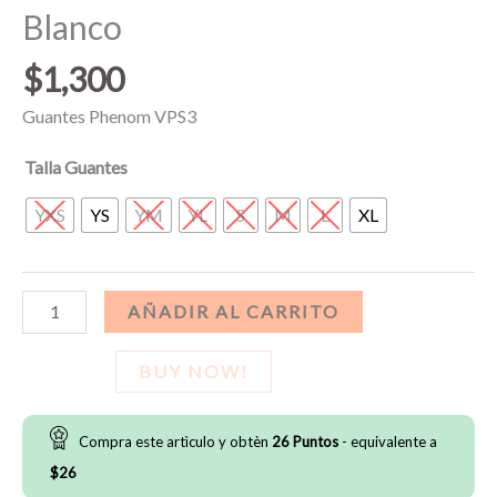
Blanco
$
1,300
Guantes Phenom VPS3
Talla Guantes
YXS
YS
YM
YL
S
M
L
XL
Guantes
AÑADIR AL CARRITO
Phenom
Elite
BUY NOW!
VPS4
Blanco
Compra este artìculo y obtèn
26
Puntos
- equivalente a
cantidad
$
26