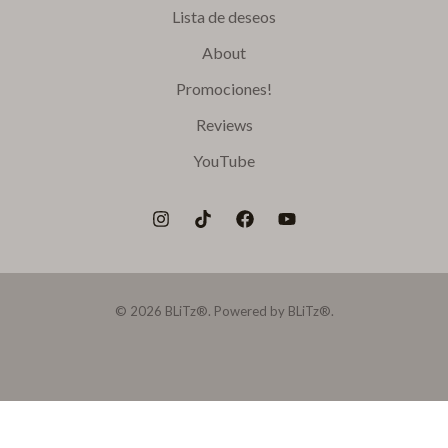
Lista de deseos
About
Promociones!
Reviews
YouTube
© 2026 BLiTz®. Powered by BLiTz®.