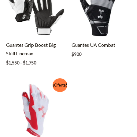
Guantes Grip Boost Big
Guantes UA Combat
Skill Lineman
$
900
Rango
$
1,550
-
$
1,750
de
precios:
desde
$1,550
¡Oferta!
hasta
$1,750