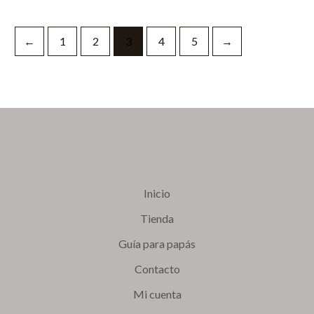
←
1
2
3
4
5
→
Inicio
Tienda
Guía para papás
Contacto
Mi cuenta