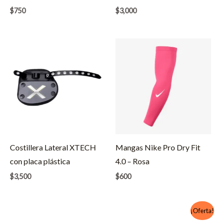
$
750
$
3,000
Costillera Lateral XTECH
Mangas Nike Pro Dry Fit
con placa plástica
4.0 – Rosa
$
3,500
$
600
¡Oferta!