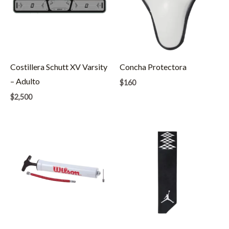
Costillera Schutt XV Varsity
Concha Protectora
– Adulto
$
160
$
2,500