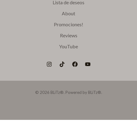
Lista de deseos
About
Promociones!
Reviews
YouTube
© 2026 BLiTz®. Powered by BLiTz®.