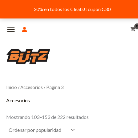
30% en todos los Cleats!! cupón C30
Ir
al
contenido
Inicio
/
Accesorios
/ Página 3
Accesorios
Ordenado
Mostrando 103–153 de 222 resultados
por
popularidad