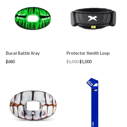
Bucal Battle Xray
Protector Xenith Loop
El
El
$
680
$
1,500
$
1,000
precio
precio
original
actual
era:
es:
$1,500.
$1,000.