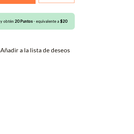
 y obtèn
20
Puntos
- equivalente a
$
20
Añadir a la lista de deseos