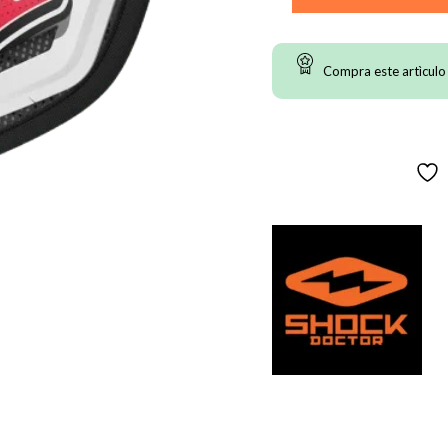
plate
Shock
Compra este artìculo
Doctor
Showtime
-
See
You!
cantidad