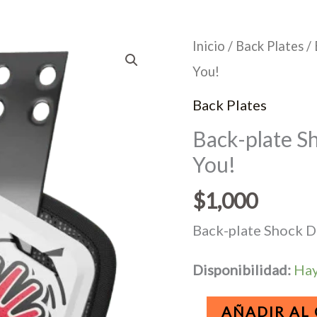
Inicio
/
Back Plates
/ 
You!
Back Plates
Back-plate S
You!
$
1,000
Back-plate Shock 
Disponibilidad:
Hay
Back-
AÑADIR AL