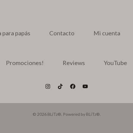
 para papás
Contacto
Mi cuenta
Promociones!
Reviews
YouTube
© 2026 BLiTz®. Powered by BLiTz®.