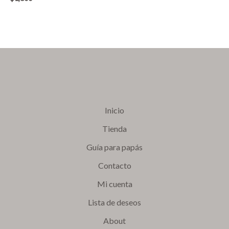
Inicio
Tienda
Guía para papás
Contacto
Mi cuenta
Lista de deseos
About