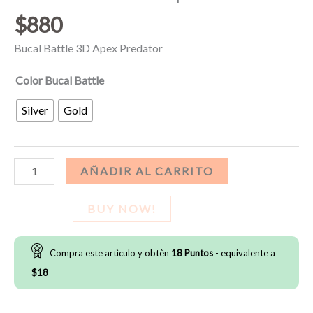
$
880
Bucal Battle 3D Apex Predator
Color Bucal Battle
Silver
Gold
Bucal
AÑADIR AL CARRITO
Battle
3D
BUY NOW!
Apex
Predator
Compra este artìculo y obtèn
18
Puntos
- equivalente a
cantidad
$
18