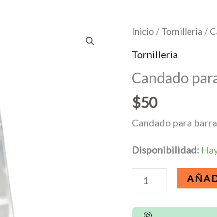
Inicio
/
Tornilleria
/ C
Tornilleria
Candado para
$
50
Candado para barra
Disponibilidad:
Hay
Candado
AÑAD
para
barra