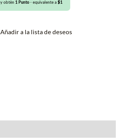
 y obtèn
1
Punto
- equivalente a
$
1
Añadir a la lista de deseos