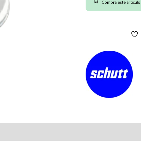
Compra este artìculo
Schutt
cantidad