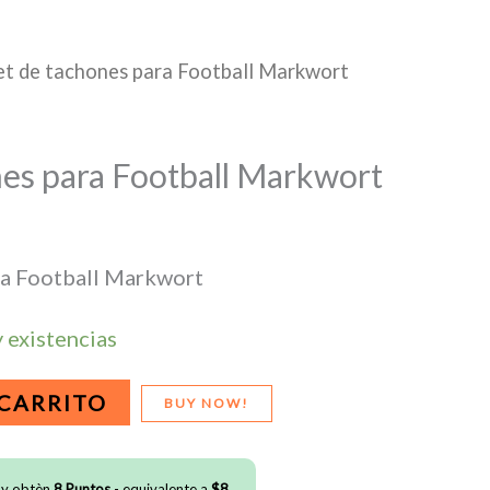
et de tachones para Football Markwort
nes para Football Markwort
ra Football Markwort
 existencias
 CARRITO
BUY NOW!
 y obtèn
8
Puntos
- equivalente a
$
8