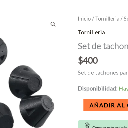
Inicio
/
Tornilleria
/ S
Tornilleria
Set de tacho
$
400
Set de tachones pa
Disponibilidad:
Hay
Set
AÑADIR AL
de
tachones
Compra este artìculo