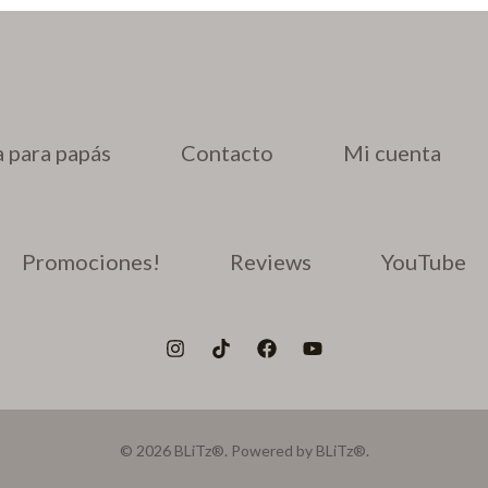
 para papás
Contacto
Mi cuenta
Promociones!
Reviews
YouTube
© 2026 BLiTz®. Powered by BLiTz®.