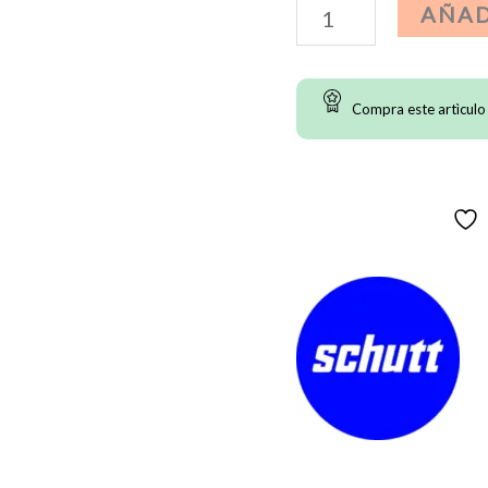
Galletas
AÑAD
Schutt
-
Compra este artìculo
F7
Vinyl
cantidad