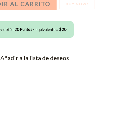
IR AL CARRITO
BUY NOW!
 y obtèn
20
Puntos
- equivalente a
$
20
Añadir a la lista de deseos