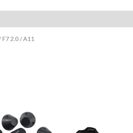
arca
 F7 2.0 / A11