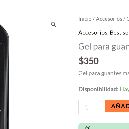
Inicio
/
Accesorios
/ 
Accesorios
,
Best se
Gel para gua
$
350
Gel para guantes m
Disponibilidad:
Hay
Gel
AÑAD
para
guantes