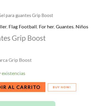
Gel para guantes Grip Boost
ller
,
Flag Football
,
For her
,
Guantes
,
Niños
ntes Grip Boost
arca Grip Boost
 existencias
IR AL CARRITO
BUY NOW!