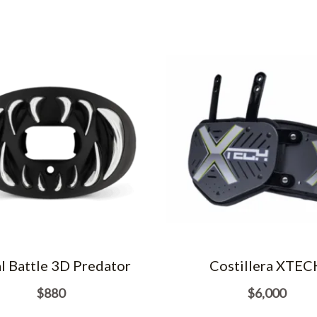
l Battle 3D Predator
Costillera XTEC
$
880
$
6,000