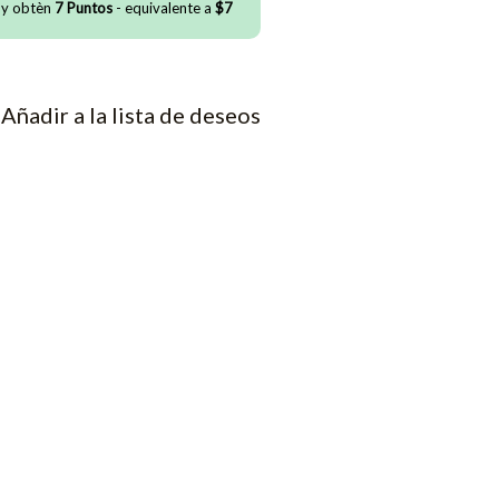
 y obtèn
7
Puntos
- equivalente a
$
7
Añadir a la lista de deseos