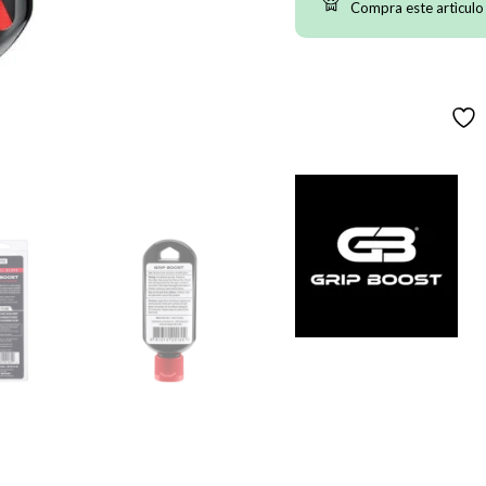
Compra este artìculo
Grip
Boost
cantidad