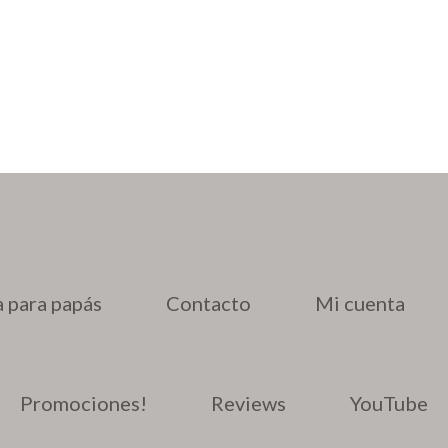
 para papás
Contacto
Mi cuenta
Promociones!
Reviews
YouTube