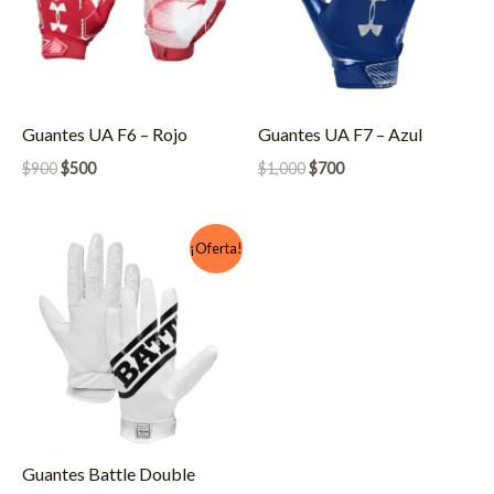
Guantes UA F6 – Rojo
Guantes UA F7 – Azul
El
El
El
El
$
900
$
500
$
1,000
$
700
precio
precio
precio
precio
original
actual
original
actual
era:
es:
era:
es:
$900.
$500.
$1,000.
$700.
¡Oferta!
Guantes Battle Double