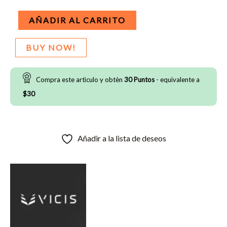
Interior
AÑADIR AL CARRITO
-
Vicis
BUY NOW!
Zero
1
Compra este artìculo y obtèn
30
Puntos
- equivalente a
cantidad
$
30
Añadir a la lista de deseos