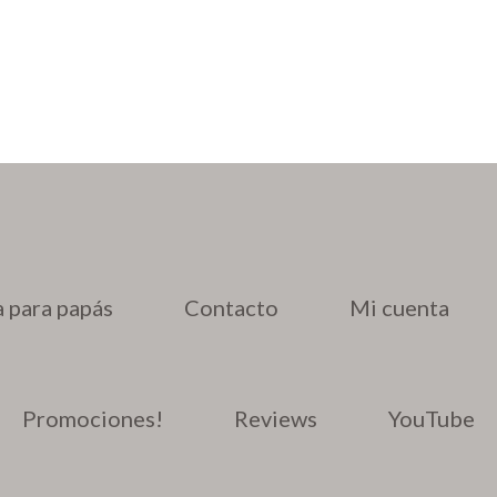
precios:
desde
$3,000
hasta
$3,500
 para papás
Contacto
Mi cuenta
Promociones!
Reviews
YouTube