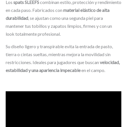
Los
spats SLEEFS
combinan estilo, protección y rendimiento
en cada paso. Fabricados con
material elástico de alta
durabilidad
, se ajustan como una segunda piel para
mantener tus tobillos y zapatos limpios, firmes y con un
look totalmente profesional.
Su diseño ligero y transpirable evita la entrada de pasto,
tierra o cintas sueltas, mientras mejora la movilidad sin
restricciones. Ideales para jugadores que buscan
velocidad,
estabilidad y una apariencia impecable
en el campo.