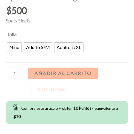
$
500
Spats Sleefs
Talla
Niño
Adulto S/M
Adulto L/XL
Spats
AÑADIR AL CARRITO
Sleefs
-
BUY NOW!
Negro
cantidad
Compra este artìculo y obtèn
10
Puntos
- equivalente a
$
10