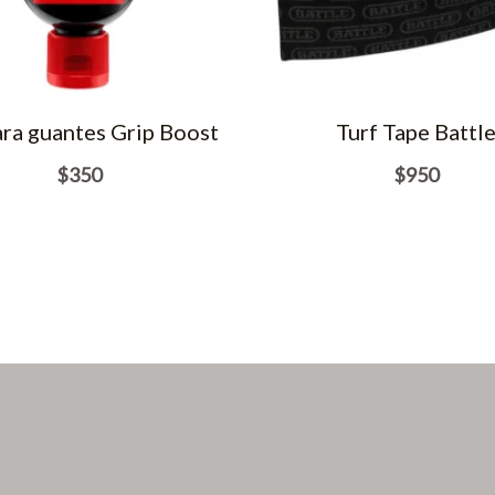
ara guantes Grip Boost
Turf Tape Battl
$
350
$
950